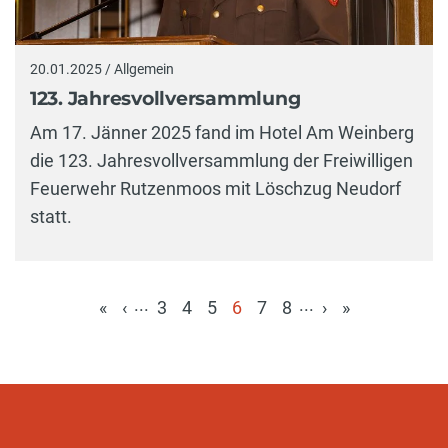
20.01.2025 / Allgemein
123. Jahresvollversammlung
Am 17. Jänner 2025 fand im Hotel Am Weinberg
die 123. Jahresvollversammlung der Freiwilligen
Feuerwehr Rutzenmoos mit Löschzug Neudorf
statt.
...
...
«
‹
3
4
5
6
7
8
›
»
(aktuell)