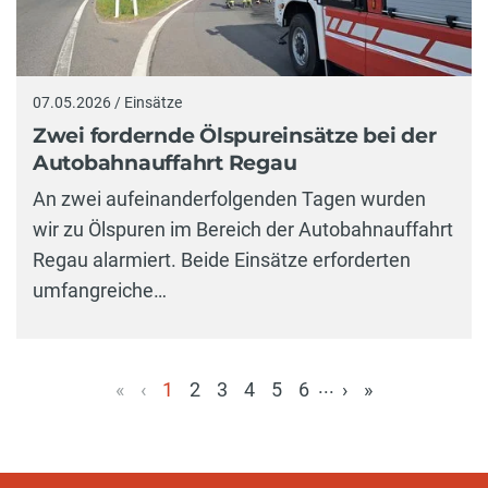
07.05.2026 / Einsätze
Zwei fordernde Ölspureinsätze bei der
Autobahnauffahrt Regau
An zwei aufeinanderfolgenden Tagen wurden
wir zu Ölspuren im Bereich der Autobahnauffahrt
Regau alarmiert. Beide Einsätze erforderten
umfangreiche…
...
«
‹
1
2
3
4
5
6
›
»
(aktuell)