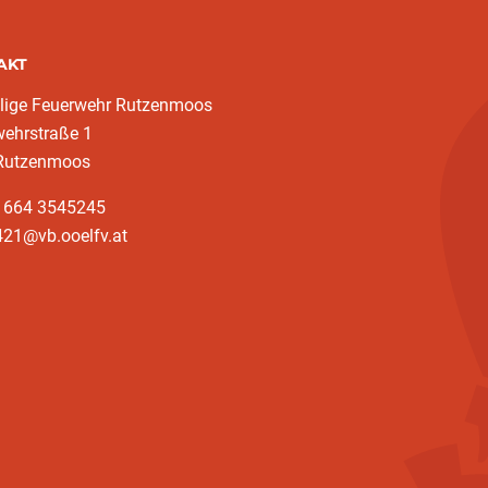
AKT
llige Feuerwehr Rutzenmoos
wehrstraße 1
Rutzenmoos
3 664 3545245
421@vb.ooelfv.at