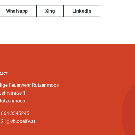
Whatsapp
Xing
LinkedIn
AKT
llige Feuerwehr Rutzenmoos
wehrstraße 1
Rutzenmoos
3 664 3545245
421@vb.ooelfv.at