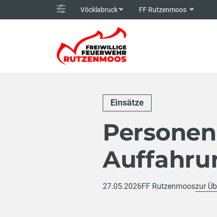
Vöcklabruck
FF Rutzenmoos
Einsätze
Personen
Auffahrun
27.05.2026
FF Rutzenmoos
zur Üb